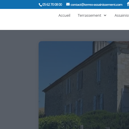
05 62 70 08 00
contact@terreo-assainissement.com
Accueil
Terrassement
Assaini