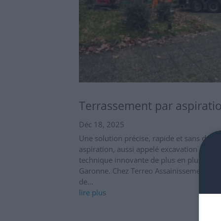
Terrassement par aspirati
Déc 18, 2025
Une solution précise, rapide et sans dég
aspiration, aussi appelé excavation par as
technique innovante de plus en plus utili
Garonne. Chez Terreo Assainissement, n
de...
lire plus