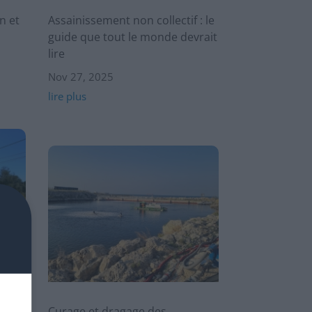
n et
Assainissement non collectif : le
guide que tout le monde devrait
lire
Nov 27, 2025
lire plus
f à
Curage et dragage des