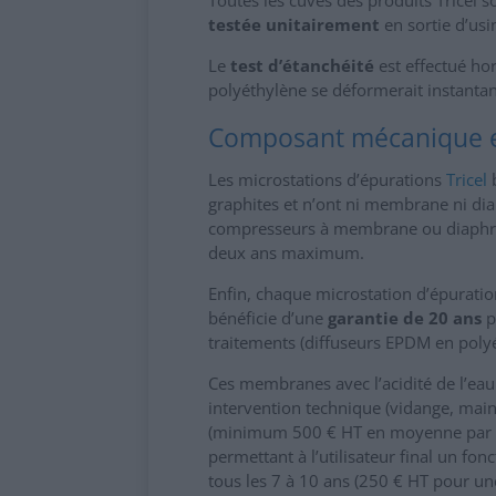
testée unitairement
en sortie d’usi
Le
test d’étanchéité
est effectué hor
polyéthylène se déformerait instanta
Composant mécanique et
Les microstations d’épurations
Tricel
graphites et n’ont ni membrane ni di
compresseurs à membrane ou diaphra
deux ans maximum.
Enfin, chaque microstation d’épurati
bénéficie d’une
garantie de 20 ans
p
traitements (diffuseurs EPDM en poly
Ces membranes avec l’acidité de l’eau 
intervention technique (vidange, main
(minimum 500 € HT en moyenne par in
permettant à l’utilisateur final un 
tous les 7 à 10 ans (250 € HT pour un