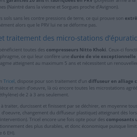
nes (Naintré dans la vienne et Sorgues proche d’Avignon).
s sols sans les contre pressions de terre, ce qui prouve son
extr
nément alors que le PRV lui ne se déforme pas.
 traitement des micro-stations d’épurati
bénéficient toutes des
compresseurs Nitto Khoki
. Ceux-ci fonc
aphragme, ce qui leur confère une
durée de vie exceptionnelle
gme atteignent au maximum 5 ans et nécessitent un renouvelle
on
Tricel
, dispose pour son traitement d’un
diffuseur en alliage
ièce et main d’oeuvre, là où encore toutes les microstations agré
éthylène) de 2 à 3 ans seulement.
à traiter, durcissent et finissent par se déchirer, en moyenne tou
 d’oeuvre, changement du diffuseur plastique) atteignant dès lor
tervention). Tricel encore une fois opte pour des
composants u
fonctionnement des plus durables, et donc économique puisque li
e 6 EH).