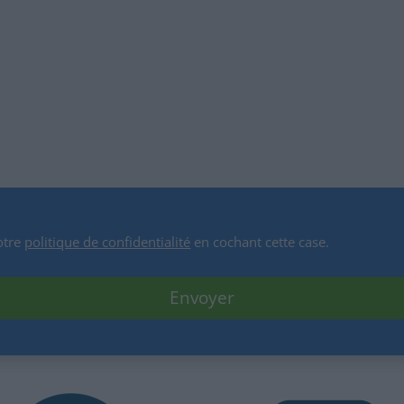
otre
politique de confidentialité
en cochant cette case.