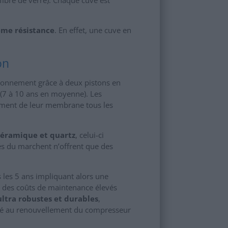
ême résistance
. En effet, une cuve en
on
tionnement grâce à deux pistons en
(7 à 10 ans en moyenne). Les
ment de leur membrane tous les
 céramique et quartz
, celui-ci
és du marchent n’offrent que des
s les 5 ans impliquant alors une
s des coûts de maintenance élevés
ltra robustes et durables
,
mité au renouvellement du compresseur