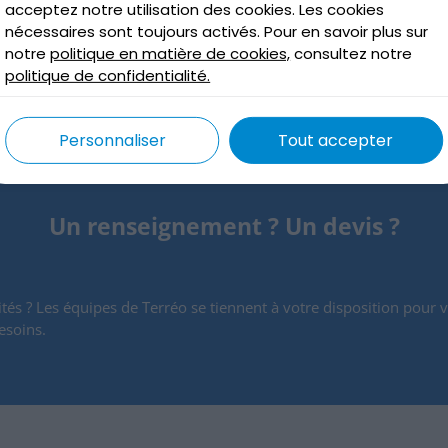
acceptez notre utilisation des cookies. Les cookies
nécessaires sont toujours activés. Pour en savoir plus sur
Déc 4, 2025
notre
politique en matière de cookies,
consultez notre
lire plus
politique de confidentialité.
Personnaliser
Tout accepter
Un renseignement ? Un devis ?
tés ? Les équipes de Terréo se tiennent à votre disposition pour v
esoins.