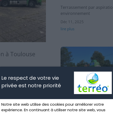
Terrassement par aspiratio
environnement
Déc 11, 2025
lire plus
on à Toulouse
âts Le terrassement par
piration, est une
Le respect de votre vie
sée à Toulouse et en Haute-
privée est notre priorité
ous mettons cette méthode
Notre site web utilise des cookies pour améliorer votre
Assainissement non collecti
expérience. En continuant à utiliser notre site web, vous
Toulouse