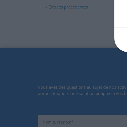
« Entrées précédentes
Vous avez des questions au sujet de nos activi
aurons toujours une solution adaptée à vos b