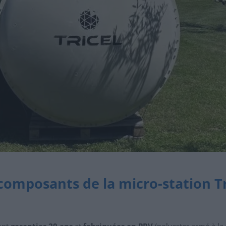
composants de la micro-station T
sont
garanties 20 ans
et
fabriquées en PRV
(polyester armé à la 