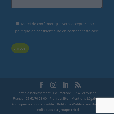
Merci de confirmer que vous acceptez notre
politique de confidentialité
en cochant cette case
Terreo assainissement– Poumarède, 32140 Arrouède,
France -
05 62 70 08 00
Plan du Site
Mentions Légales
Politique de confidentialité
Politique d’utilisation du site
Politiques du groupe Tricel