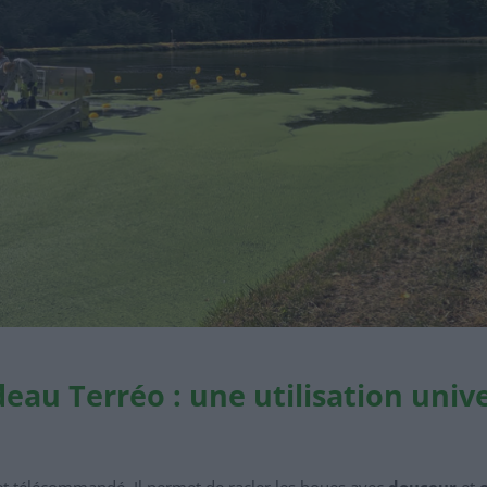
deau Terréo : une utilisation unive
t télécommandé. Il permet de racler les boues avec
douceur
et