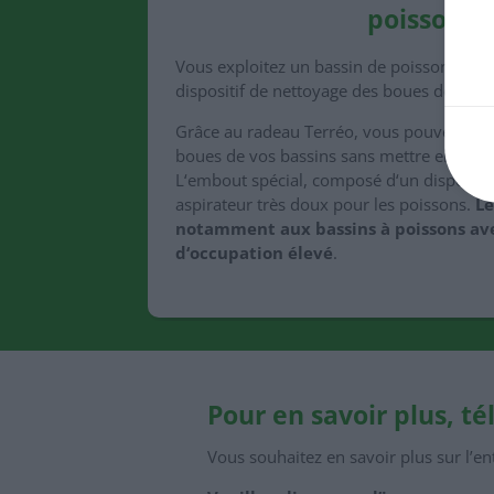
poissons
Vous exploitez un bassin de poissons et 
dispositif de nettoyage des boues doux po
Grâce au radeau Terréo, vous pouvez main
boues de vos bassins sans mettre en dan
L‘embout spécial, composé d‘un dispositif
aspirateur très doux pour les poissons.
Le
notamment aux bassins à poissons av
d‘occupation élevé
.
Pour en savoir plus, t
Vous souhaitez en savoir plus sur l’en