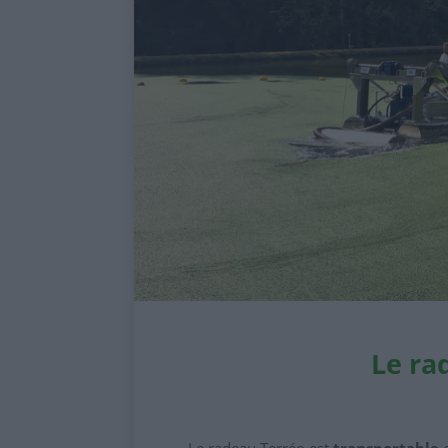
Le ra
Le radeau Terréo est
transportable
e