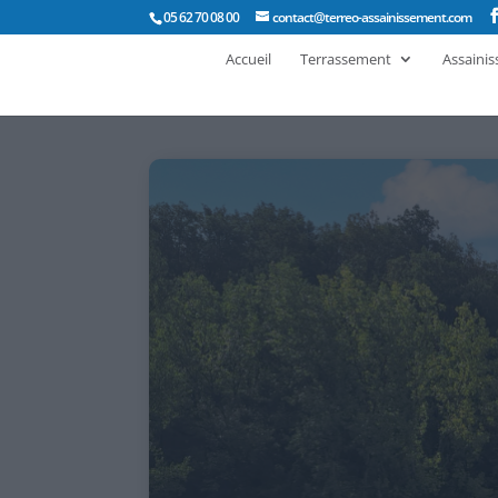
05 62 70 08 00
contact@terreo-assainissement.com
Accueil
Terrassement
Assaini