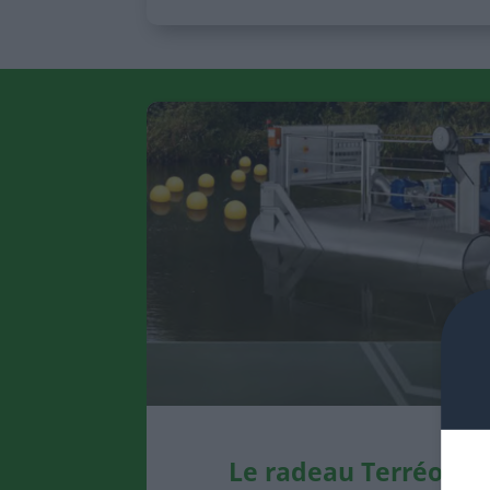
L
e r
adeau Terréo : a