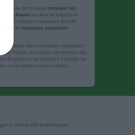
ser le radeau Terréo pour
nettoyer les
ond du bassin
ou dans les bassins en
cess. Il n‘est plus nécessaire de vider
‘obtenir de
nouveaux potentiels
être utilisée dans les bassins d‘épuration,
nt de finition, les bassins de rétention des
ins de poissons, les bassins à incendie, les
les, sur les bassins et lacs publics.
logue au format PDF à télécharger !