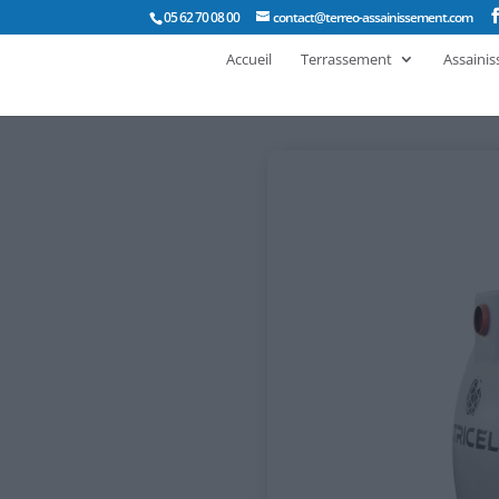
05 62 70 08 00
contact@terreo-assainissement.com
Accueil
Terrassement
Assaini