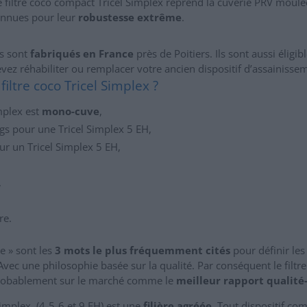
 le filtre coco compact Tricel Simplex reprend la cuverie PRV moulé
onnues pour leur
robustesse extrême
.
ts sont
fabriqués en France
près de Poitiers. Ils sont aussi éligibl
vez réhabiliter ou remplacer votre ancien dispositif d’assainisse
filtre coco Tricel Simplex ?
implex est
mono-cuve
,
gs pour une Tricel Simplex 5 EH,
r un Tricel Simplex 5 EH,
,
re.
le » sont les
3 mots le plus fréquemment cités
pour définir le
Avec une philosophie basée sur la qualité. Par conséquent le filtr
probablement sur le marché comme le
meilleur rapport qualité
Simplex (4-5-6 et 9 EH) est une
filière agréée
. Tout dispositif com