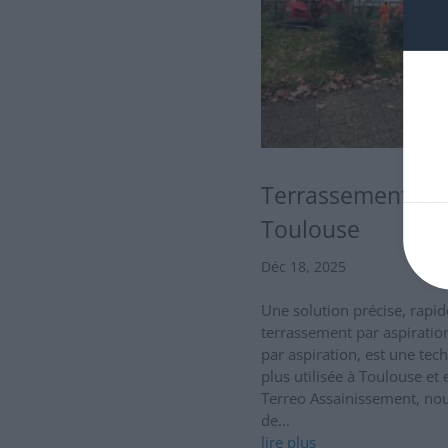
Terrassement par
Toulouse
Déc 18, 2025
Une solution précise, rapi
terrassement par aspiratio
par aspiration, est une tec
plus utilisée à Toulouse e
Terreo Assainissement, no
de...
lire plus