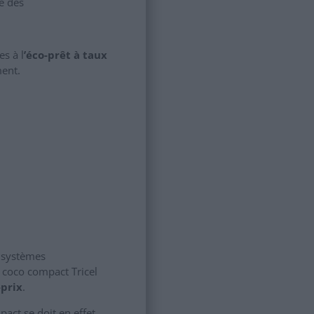
e des
es à l
’éco-prêt à taux
ment.
s systèmes
e coco compact Tricel
-prix
.
pact se doit en effet