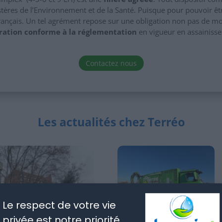
istères de l’Environnement et de la Santé. Puisque pour pouvoir ê
e français. Un tel agrément repose sur une obligation non pas de m
ration conforme à la réglementation
en vigueur en assainisse
Contactez nous
Les actualités chez Terréo
Le respect de votre vie
privée est notre priorité