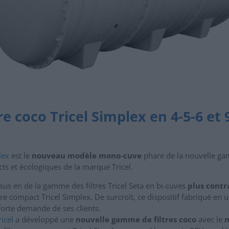
tre coco Tricel Simplex en 4-5-6 et 
lex
est le
nouveau modèle mono-cuve
phare de la nouvelle g
s et écologiques de la marque Tricel.
n sus en de la gamme des filtres Tricel Seta en bi-cuves
plus contr
tre compact Tricel Simplex. De surcroît, ce dispositif fabriqué en 
 forte demande de ses clients.
ricel
a développé une
nouvelle gamme de filtres coco
avec le
m