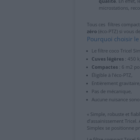
qualité
. En effet,
microstations, rec
Tous ces filtres compac
zéro
(éco-PTZ) si vous de
Pourquoi choisir le 
Le filtre coco Tricel S
Cuves légères
: 450 k
Compactes
: 6 m2 pou
Éligible à l’éco-PTZ,
Entièrement gravitaire
Pas de mécanique,
Aucune nuisance sono
« Simple, robuste et fiab
d’assainissement Tricel. 
Simplex se positionne 
Le filtre compact Tricel 