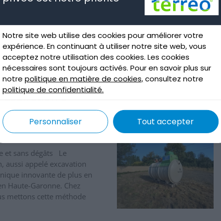
Terrassement par
aspiration et
Notre site web utilise des cookies pour améliorer votre
environnement
expérience. En continuant à utiliser notre site web, vous
acceptez notre utilisation des cookies. Les cookies
Déc 11, 2025
nécessaires sont toujours activés. Pour en savoir plus sur
notre
politique en matière de cookies,
consultez notre
lire plus
politique de confidentialité.
 aspiration à
Personnaliser
Tout accepter
de et sans dégâts Le
n, aussi appelé excavation
hnique innovante de plus en
t en Haute-Garonne. Chez
us mettons cette méthode