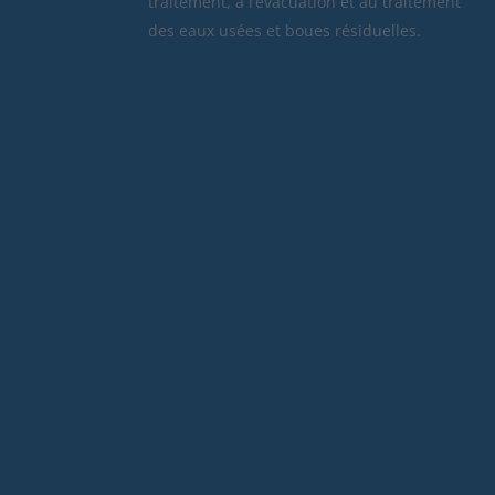
traitement, à l’évacuation et au traitement
des eaux usées et boues résiduelles.