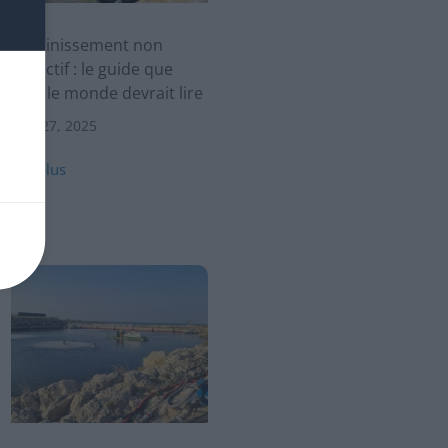
Assainissement non
collectif : le guide que
tout le monde devrait lire
Nov 27, 2025
lire plus