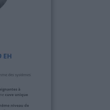
9 EH
amme des systèmes
aignantes à
une
cuve unique
ême niveau de