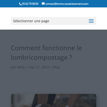
05 62 70 08 00
contact@terreo-assainissement.com
Sélectionner une page
Comment fonctionne le
lombricompostage ?
par
Kelly
|
Sep 27, 2023
|
Blog