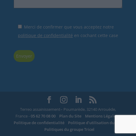
Merci de confirmer que vous acceptez notre
politique de confidentialité
en cochant cette case
Terreo assainissement– Poumarède, 32140 Arrouède,
France -
05 62 70 08 00
Plan du Site
Mentions Légales
Politique de confidentialité
Politique d’utilisation du site
Politiques du groupe Tricel