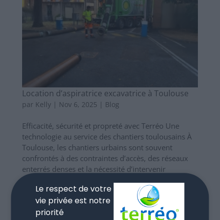
Location d’aspiratrice excavatrice à Toulouse
par
Kelly
|
Nov 6, 2025
|
Blog
Efficacité, sécurité et propreté avec Terréo Une
technologie au service des chantiers toulousains À
Toulouse, les chantiers urbains sont souvent
confrontés à des contraintes d’accès, des réseaux
enterrés denses et la nécessité d’intervenir
rapidement tout en...
Le respect de votre
Lire la suite
vie privée est notre
priorité