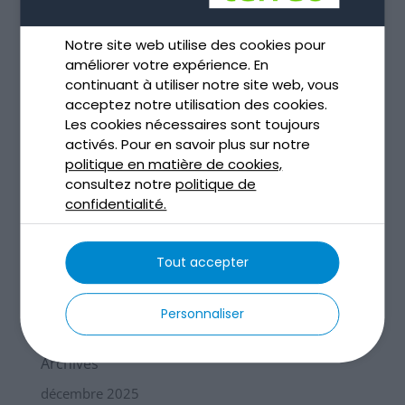
« Entrées précédentes
Notre site web utilise des cookies pour
améliorer votre expérience. En
continuant à utiliser notre site web, vous
Articles récents
acceptez notre utilisation des cookies.
Les cookies nécessaires sont toujours
Terrassement par aspiration à Toulouse
activés. Pour en savoir plus sur notre
Terrassement par aspiration et environnement
politique en matière de cookies,
consultez notre
politique de
Assainissement non collectif à Toulouse
confidentialité.
Assainissement non collectif : le guide que tout le
monde devrait lire
Curage et dragage des sédiments
Tout accepter
Commentaires récents
Personnaliser
Archives
décembre 2025