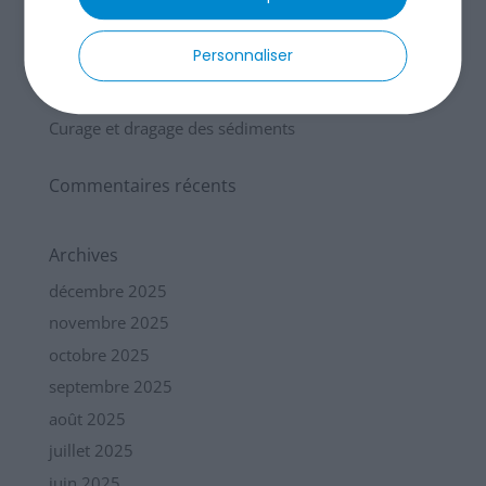
Terrassement par aspiration et environnement
Assainissement non collectif à Toulouse
Personnaliser
Assainissement non collectif : le guide que tout le
monde devrait lire
Curage et dragage des sédiments
Commentaires récents
Archives
décembre 2025
novembre 2025
octobre 2025
septembre 2025
août 2025
juillet 2025
juin 2025