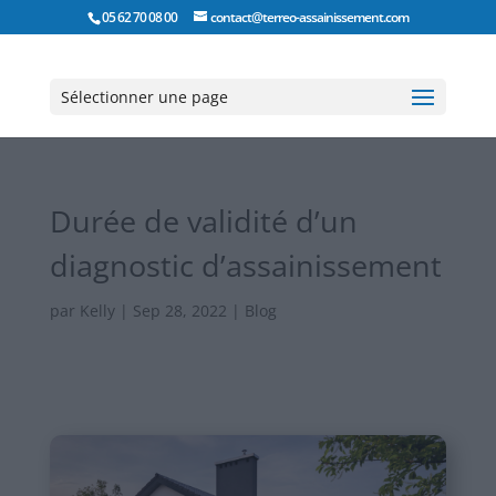
05 62 70 08 00
contact@terreo-assainissement.com
Sélectionner une page
Durée de validité d’un
diagnostic d’assainissement
par
Kelly
|
Sep 28, 2022
|
Blog