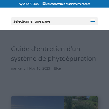
05 62 70 08 00
contact@terreo-assainissement.com
Sélectionner une page
Guide d’entretien d’un
système de phytoépuration
par
Kelly
|
Nov 16, 2023
|
Blog