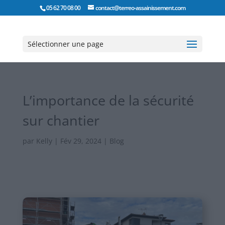
05 62 70 08 00
contact@terreo-assainissement.com
Sélectionner une page
L’importance de la sécurité
sur chantier
par
Kelly
|
Fév 29, 2024
|
Blog