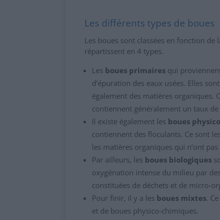
Les différents types de boues
Les boues sont classées en fonction de l
répartissent en 4 types.
Les
boues primaires
qui proviennent
d’épuration des eaux usées. Elles sont
également des matières organiques. C’e
contiennent généralement un taux de 
Il existe également les
boues physic
contiennent des floculants. Ce sont le
les matières organiques qui n’ont pas 
Par ailleurs, les
boues biologiques
so
oxygénation intense du milieu par des
constituées de déchets et de micro-o
Pour finir, il y a les
boues mixtes
. C
et de boues physico-chimiques.