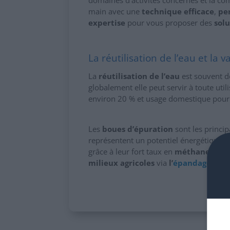
domaines d’activités concernés et la co
main avec une
technique efficace
,
pe
expertise
pour vous proposer des
sol
La réutilisation de l’eau et la 
La
réutilisation de l’eau
est souvent de
globalement elle peut servir à toute util
environ 20 % et usage domestique pour
Les
boues d’épuration
sont les princi
représentent un potentiel énergétique i
grâce à leur fort taux en
méthane
. Ell
milieux agricoles
via
l’
épandage
ou l