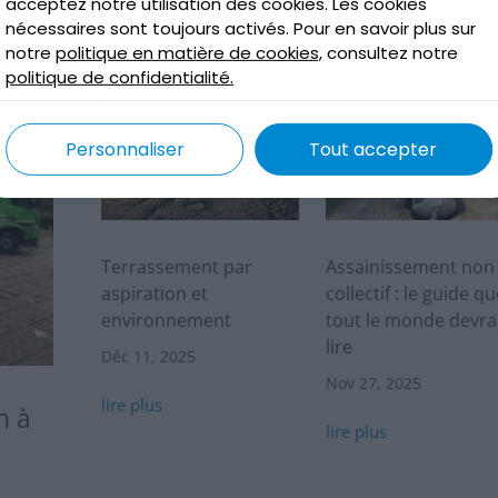
acceptez notre utilisation des cookies. Les cookies
tualités chez Terréo
nécessaires sont toujours activés. Pour en savoir plus sur
notre
politique en matière de cookies,
consultez notre
politique de confidentialité.
Personnaliser
Tout accepter
Terrassement par
Assainissement non
aspiration et
collectif : le guide qu
environnement
tout le monde devra
lire
Déc 11, 2025
Nov 27, 2025
lire plus
n à
lire plus