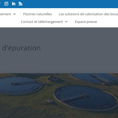
ssement
Piscines naturelles
Les solutions de valorisation des bou
Contact et téléchargement
Espace presse
s d’épuration