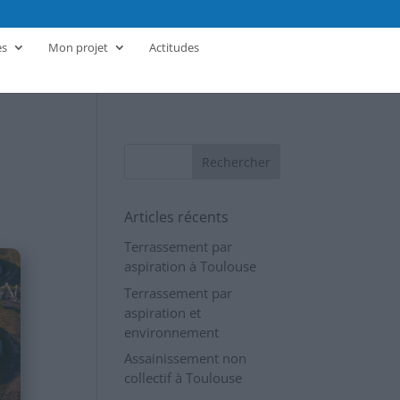
es
Mon projet
Actitudes
Articles récents
Terrassement par
aspiration à Toulouse
Terrassement par
aspiration et
environnement
Assainissement non
collectif à Toulouse