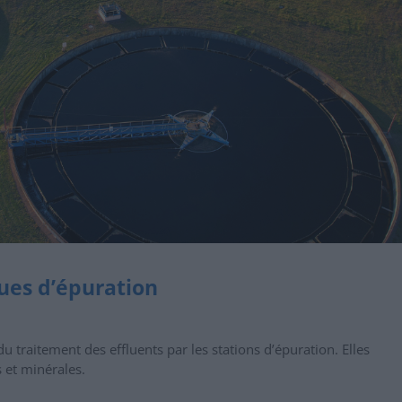
oues d’épuration
u traitement des effluents par les stations d’épuration. Elles
 et minérales.