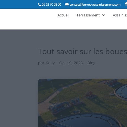
05 62 70 08 00
contact@terreo-assainissement.com
Accueil
Terrassement
Assaini
Tout savoir sur les boue
par
Kelly
|
Oct 19, 2023
|
Blog