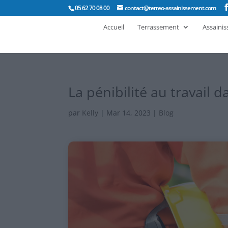
05 62 70 08 00
contact@terreo-assainissement.com
Accueil
Terrassement
Assaini
La pénibilité au travail 
par
Kelly
|
Mar 14, 2023
|
Blog