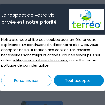
Le respect de votre vie
privée est notre priorité
Notre site web utilise des cookies pour améliorer votre
expérience. En continuant à utiliser notre site web, vous
Terrassement par
Assainissement non
acceptez notre utilisation des cookies. Les cookies
aspiration et
collectif : le guide qu
nécessaires sont toujours activés. Pour en savoir plus sur
notre
politique en matière de cookies,
consultez notre
environnement
tout le monde devra
politique de confidentialité.
lire
Déc 11, 2025
Nov 27, 2025
lire plus
n à
Personnaliser
Tout accepter
lire plus