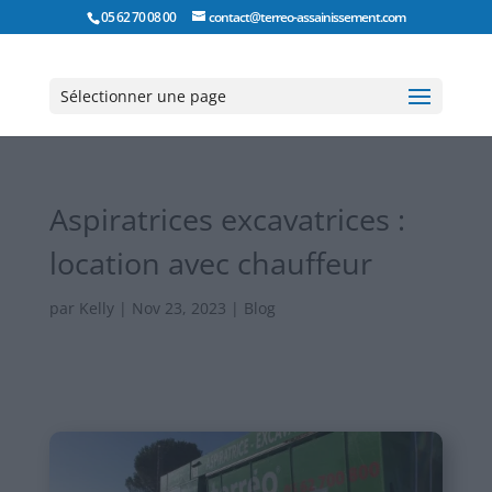
05 62 70 08 00
contact@terreo-assainissement.com
Sélectionner une page
Aspiratrices excavatrices :
location avec chauffeur
par
Kelly
|
Nov 23, 2023
|
Blog