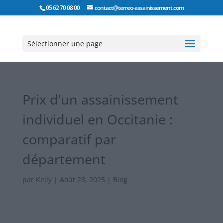
05 62 70 08 00
contact@terreo-assainissement.com
Sélectionner une page
Prix d’un assainissement
individuel en Occitanie :
comparatif par
département
par
Kelly
|
Août 28, 2025
|
Blog