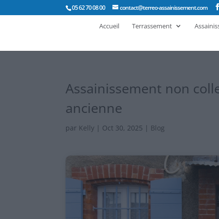
05 62 70 08 00
contact@terreo-assainissement.com
Accueil
Terrassement
Assaini
Assainissement non collect
ancienne
par
Kelly
|
Oct 30, 2025
|
Blog