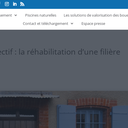
ssement
Piscines naturelles
Les solutions de valorisation des bou
Contact et téléchargement
Espace presse
if : la réhabilitation d’une filière