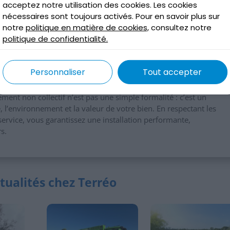
acceptez notre utilisation des cookies. Les cookies
plans et les rapports : nécessaires en cas de vente de la maison.
nécessaires sont toujours activés. Pour en savoir plus sur
notre
politique en matière de cookies,
consultez notre
votre projet de réhabilitation ?
politique de confidentialité.
ojet de A à Z : diagnostic, choix technique, dossier SPANC,
rtise en assainissement individuel nous permet de proposer
Personnaliser
Tout accepter
bles.
sement non collectif n’est pas une simple formalité : c’est un
, l’environnement et la valeur de votre bien. En respectant les
service, vous garantissez une installation performante,
s.
tualités chez Terréo