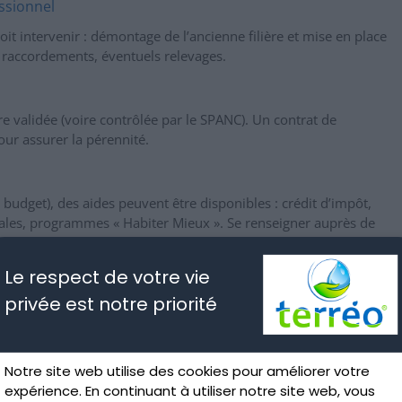
ssionnel
oit intervenir : démontage de l’ancienne filière et mise en place
, raccordements, éventuels relevages.
re validée (voire contrôlée par le SPANC). Un contrat de
r assurer la pérennité.
, budget), des aides peuvent être disponibles : crédit d’impôt,
les, programmes « Habiter Mieux ». Se renseigner auprès de
Le respect de votre vie
r votre réhabilitation ANC
privée est notre priorité
ureau d’études compétent dès l’étape diagnostic.
 (micro-stations, filtres) et leur dimensionnement réel.
en futur (vidange, inspections).
Notre site web utilise des cookies pour améliorer votre
expérience. En continuant à utiliser notre site web, vous
nt un contrat annuel.