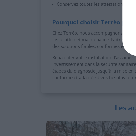
Conservez toutes les attestations, les 
Pourquoi choisir Terréo pour 
Chez Terréo, nous accompagnons votre pr
installation et maintenance. Notre expe
des solutions fiables, conformes et dura
Réhabiliter votre installation d’assainis
investissement dans la sécurité sanitaire
étapes du diagnostic jusqu’à la mise en 
conforme et adaptée à vos besoins futur
Les ac