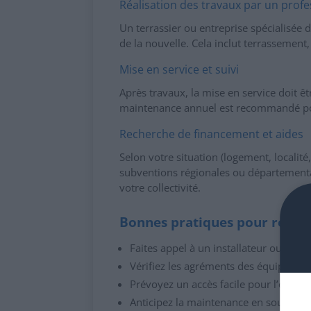
Réalisation des travaux par un profe
Un terrassier ou entreprise spécialisée d
de la nouvelle. Cela inclut terrassement
Mise en service et suivi
Après travaux, la mise en service doit êt
maintenance annuel est recommandé pou
Recherche de financement et aides
Selon votre situation (logement, localité
subventions régionales ou départementa
votre collectivité.
Bonnes pratiques pour réussi
Faites appel à un installateur ou un b
Vérifiez les agréments des équipements
Prévoyez un accès facile pour l’entreti
Anticipez la maintenance en souscriva