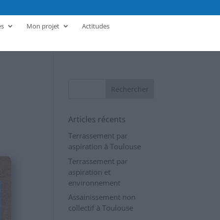
es
Mon projet
Actitudes
Articles récents
Terrassement par
aspiration à Toulouse
Terrassement par
aspiration et
environnement
Assainissement non
collectif à Toulouse