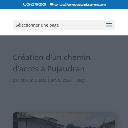
05 62 70 08 00
contact@terreo-assainissement.com
Sélectionner une page
Création d’un chemin
d’accès à Pujaudran
par
Maxim Ducos
|
Jan 9, 2020
|
Blog