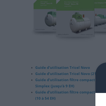
Guide d’utilisation Tricel Novo
Guide d’utilisation Tricel Novo (21 à 50
Guide d’utilisation filtre compact Trice
Simplex (jusqu’à 9 EH)
Guide d’utilisation filtre compact Trice
(10 à 54 EH)