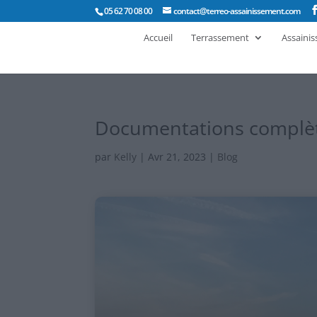
05 62 70 08 00
contact@terreo-assainissement.com
Accueil
Terrassement
Assaini
Documentations complèt
par
Kelly
|
Avr 21, 2023
|
Blog