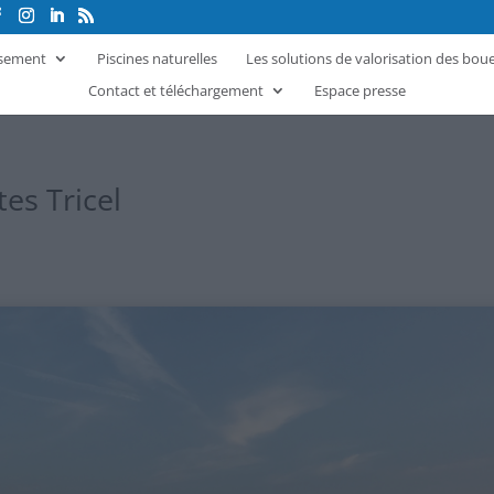
ssement
Piscines naturelles
Les solutions de valorisation des bou
Contact et téléchargement
Espace presse
es Tricel