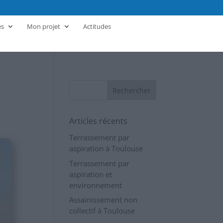
es
Mon projet
Actitudes
Articles récents
Terrassement par
aspiration à Toulouse
Terrassement par
aspiration et
environnement
Assainissement non
collectif à Toulouse