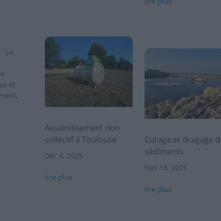
lire plus
s Le
ue
se et
ment,
Assainissement non
collectif à Toulouse
Curage et dragage d
sédiments
Déc 4, 2025
Nov 13, 2025
lire plus
lire plus