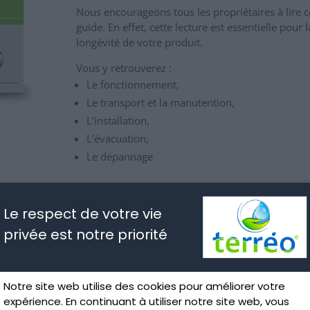
Nous encourageons tous les propriétaires à lire c
guide. En effet, cette lecture est essentielle pour l
longévité de votre produit.
Vous y retrouverez :
Le fonctionnement,
Le transport et la manutention,
L’installation,
L’évacuation,
Le dépannage
Le respect de votre vie
 EH)
privée est notre priorité
l Seta
l Seta
Notre site web utilise des cookies pour améliorer votre
expérience. En continuant à utiliser notre site web, vous