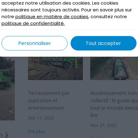
acceptez notre utilisation des cookies. Les cookies
nécessaires sont toujours activés. Pour en savoir plus sur
notre
politique en matière de cookies,
consultez notre
tualités chez Terréo
politique de confidentialité.
Personnaliser
Tout accepter
Terrassement par
Assainissement non
aspiration et
collectif : le guide qu
environnement
tout le monde devra
lire
Déc 11, 2025
Nov 27, 2025
lire plus
n à