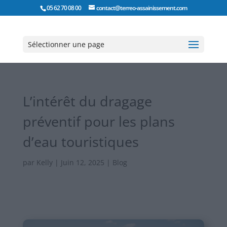
05 62 70 08 00
contact@terreo-assainissement.com
Sélectionner une page
L’intérêt du dragage
préventif pour les plans
d’eau touristiques
par
Kelly
|
Juin 12, 2025
|
Blog