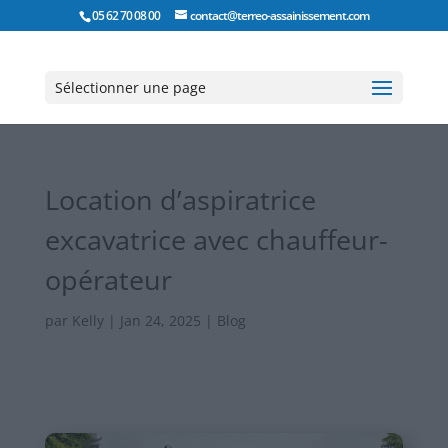
05 62 70 08 00
contact@terreo-assainissement.com
Sélectionner une page
Location d’aspiratrice
excavatrice avec chauffeur-
opérateur
par
Kelly
|
Jan 24, 2025
|
Blog