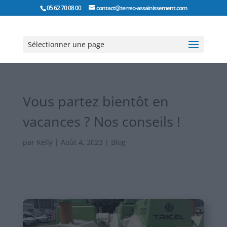
05 62 70 08 00
contact@terreo-assainissement.com
Sélectionner une page
Vous partez bientôt en
vacances ? Nos conseils !
par
Kelly
|
Août 4, 2023
|
Blog