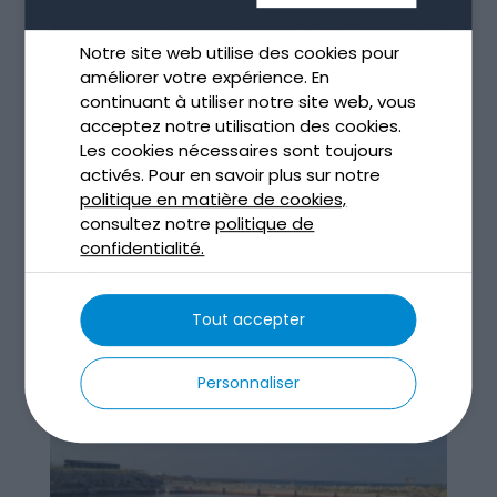
Notre site web utilise des cookies pour
améliorer votre expérience. En
continuant à utiliser notre site web, vous
acceptez notre utilisation des cookies.
Les cookies nécessaires sont toujours
activés. Pour en savoir plus sur notre
Assainissement non collectif : le guide que tout
politique en matière de cookies,
le monde devrait lire
consultez notre
politique de
Nov 27, 2025
confidentialité.
lire plus
Tout accepter
Personnaliser