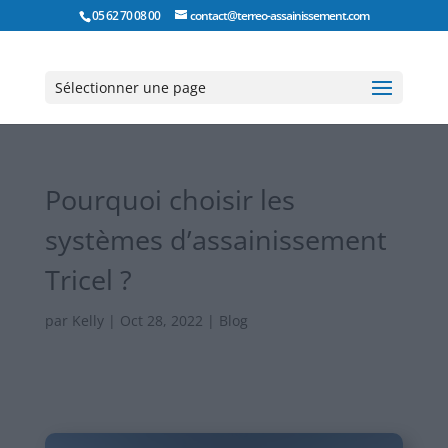
05 62 70 08 00
contact@terreo-assainissement.com
Sélectionner une page
Pourquoi choisir les
systèmes d’assainissement
Tricel ?
par
Kelly
|
Oct 28, 2022
|
Blog