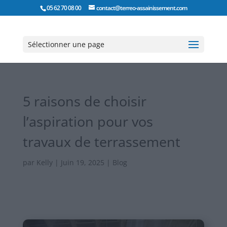
05 62 70 08 00
contact@terreo-assainissement.com
Sélectionner une page
5 raisons de choisir
l’aspiration pour vos
travaux de terrassement
par
Kelly
|
Juin 19, 2025
|
Blog