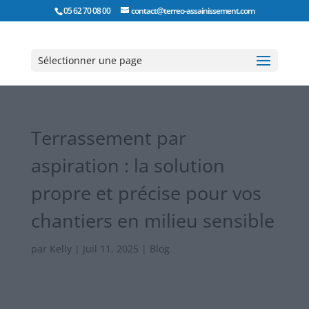
05 62 70 08 00
contact@terreo-assainissement.com
Sélectionner une page
Terrassement par
aspiration : la solution
propre et précise pour vos
chantiers en milieu sensible
par
Kelly
|
Juil 11, 2025
|
Blog