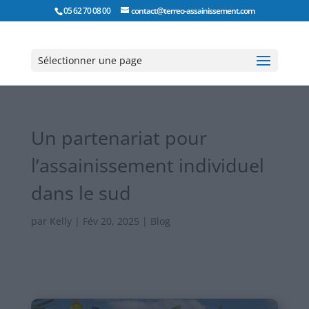
05 62 70 08 00
contact@terreo-assainissement.com
Sélectionner une page
Un partenariat pour
l’assainissement individuel
dans le sud
par
Kelly
|
Fév 20, 2025
|
Blog