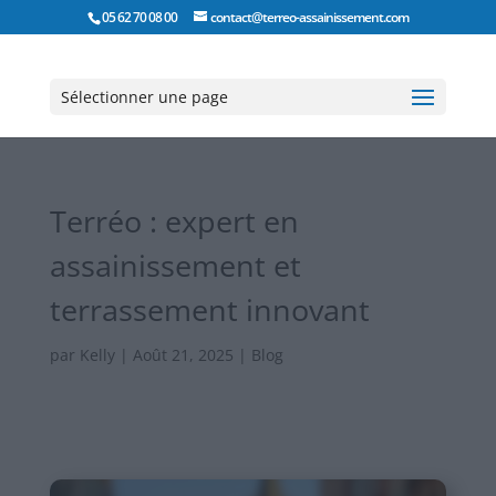
05 62 70 08 00
contact@terreo-assainissement.com
Sélectionner une page
Terréo : expert en
assainissement et
terrassement innovant
par
Kelly
|
Août 21, 2025
|
Blog