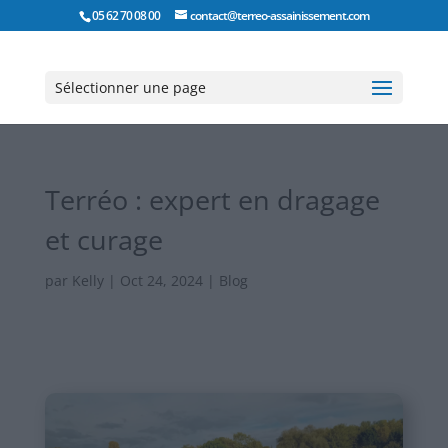
05 62 70 08 00
contact@terreo-assainissement.com
Sélectionner une page
Terréo : expert en dragage
et curage
par
Kelly
|
Oct 24, 2024
|
Blog