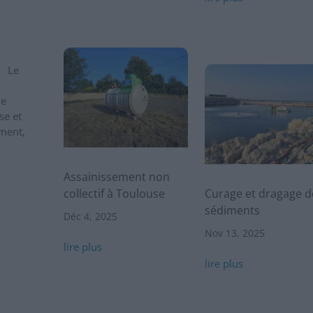
s Le
ue
se et
ment,
Assainissement non
collectif à Toulouse
Curage et dragage d
sédiments
Déc 4, 2025
Nov 13, 2025
lire plus
lire plus