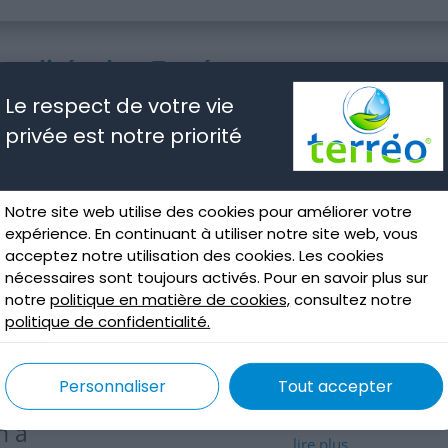
tualités chez Terréo
Le respect de votre vie
privée est notre priorité
Notre site web utilise des cookies pour améliorer votre
expérience. En continuant à utiliser notre site web, vous
acceptez notre utilisation des cookies. Les cookies
nécessaires sont toujours activés. Pour en savoir plus sur
Terrassement par
Assainissement non
notre
politique en matière de cookies,
consultez notre
aspiration et
collectif : le guide qu
politique de confidentialité.
environnement
tout le monde devra
lire
Déc 11, 2025
Personnaliser
Tout accepter
Nov 27, 2025
lire plus
n à
lire plus