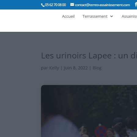
05 62 70 08 00
contact@terreo-assainissement.com
Accueil
Terrassement
Assaini
Les urinoirs Lapee : un di
par
Kelly
|
Juin 8, 2022
|
Blog