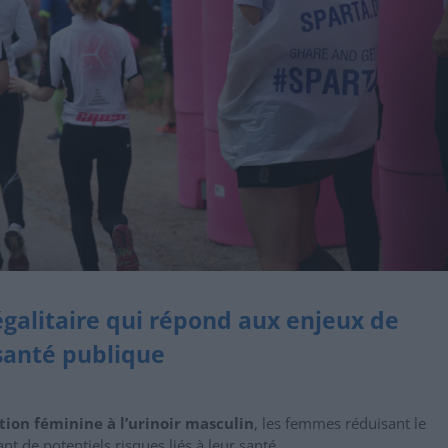
égalitaire qui répond aux enjeux de
santé publique
tion féminine à l’urinoir masculin
, les femmes réduisant le
nt de potentiels risques liés à leur santé.