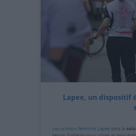
Lapee, un dispositif 
Les urinoirs féminins Lapee
sont la
solu
temps d’attente pour uriner et ainsi évita