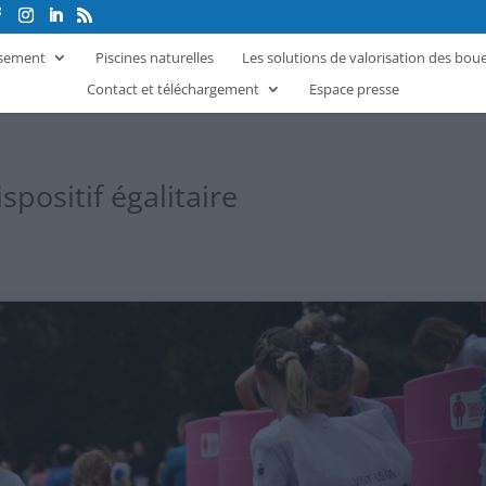
ssement
Piscines naturelles
Les solutions de valorisation des bou
Contact et téléchargement
Espace presse
spositif égalitaire